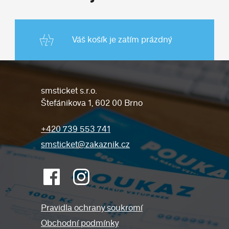
vstupenek vložit unikátní kód do
kolonky Voucher. Tuto kolonku
naleznete v nákupním kroku
Váš košík je zatím prázdný
Platební metody. Následně se Vám
cena vstupenek poníží o hodnotu
Vašeho voucheru. Voucher je možné
vyčerpat jednorázovým nákupem.
smsticket s.r.o.
Štefánikova 1, 602 00 Brno
+420 739 553 741
smsticket@zakaznik.cz
Pravidla ochrany soukromí
Obchodní podmínky