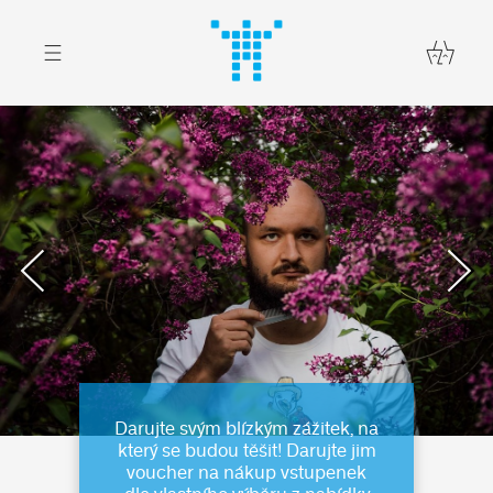
Zakaznik.cz
◀
▶
Zpracovávám...
Darujte svým blízkým zážitek, na
který se budou těšit! Darujte jim
voucher na nákup vstupenek