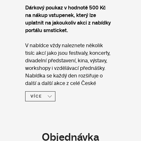
Dárkový poukaz v hodnotě 500 Kč
na nákup vstupenek, který lze
uplatnit na jakoukoliv akci z nabídky
portálu smsticket.
V nabídce vždy naleznete několik
tisíc akcí jako jsou festivaly, koncerty,
divadelní představení, kina, výstavy,
workshopy i vzdělávací přednášky.
Nabídka se každý den rozšiřuje o
další a další akce z celé České
republiky.
VÍCE
Platnost zakoupeného poukazu je
rok a lze ho použít na jakýkoliv
nákup vstupenek z nabídky na
www.smsticket.cz. Pro aplikování
Objednávka
voucheru stačí během objednávky